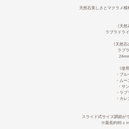
天然石美しさとマクラメ模
《天然
ラブラドラ
《天然石
ラブ
24m
《使
・ブル
・ムー
・サ
・ラブ
・カレ
スライド式サイズ調節がで
※最長約85ｃ