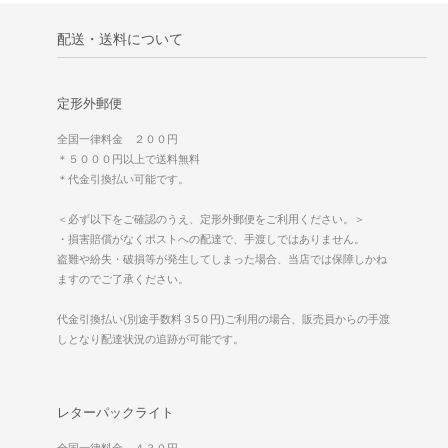
配送・送料について
定形外郵便
全国一律料金 ２００円
＊５０００円以上で送料無料
＊代金引換払い可能です。
＜必ず以下をご確認のうえ、定形外郵便をご利用ください。＞
・損害賠償がなくポストへの配達で、手渡しではありません。
盗難や紛失・破損等が発生してしまった場合、当店では保障しかね
ますのでご了承ください。
代金引換払い(別途手数料３5０円)ご利用の場合、販売員からの手渡
しとなり配達状況の追跡が可能です。
レターパックライト
全国一律料金 ４３０円