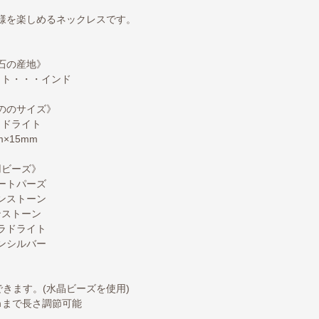
様を楽しめるネックレスです。
石の産地》
イト・・・インド
ののサイズ》
ラドライト
m×15mm
用ビーズ》
ートパーズ
ンストーン
ンストーン
ラドライト
ンシルバー
きます。(水晶ビーズを使用)
ｍまで長さ調節可能