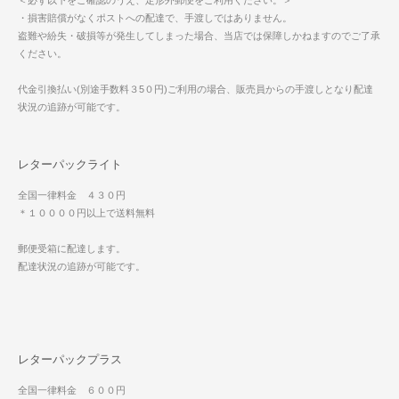
＜必ず以下をご確認のうえ、定形外郵便をご利用ください。＞
・損害賠償がなくポストへの配達で、手渡しではありません。
盗難や紛失・破損等が発生してしまった場合、当店では保障しかねますのでご了承
ください。
代金引換払い(別途手数料３5０円)ご利用の場合、販売員からの手渡しとなり配達
状況の追跡が可能です。
レターパックライト
全国一律料金 ４３０円
＊１００００円以上で送料無料
郵便受箱に配達します。
配達状況の追跡が可能です。
レターパックプラス
全国一律料金 ６００円