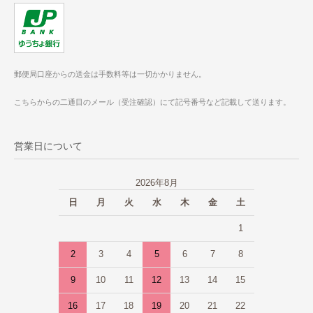
郵便局口座からの送金は手数料等は一切かかりません。
こちらからの二通目のメール（受注確認）にて記号番号など記載して送ります。
営業日について
2026年8月
日
月
火
水
木
金
土
1
2
3
4
5
6
7
8
9
10
11
12
13
14
15
16
17
18
19
20
21
22