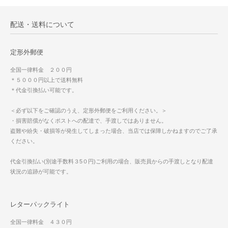
配送・送料について
定形外郵便
全国一律料金 ２００円
＊５０００円以上で送料無料
＊代金引換払い可能です。
＜必ず以下をご確認のうえ、定形外郵便をご利用ください。＞
・損害賠償がなくポストへの配達で、手渡しではありません。
盗難や紛失・破損等が発生してしまった場合、当店では保障しかねますのでご了承
ください。
代金引換払い(別途手数料３5０円)ご利用の場合、販売員からの手渡しとなり配達
状況の追跡が可能です。
レターパックライト
全国一律料金 ４３０円