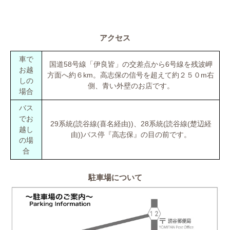
アクセス
車で
国道58号線「伊良皆」の交差点から6号線を残波岬
お越
方面へ約６km。高志保の信号を超えて約２５０m右
しの
側、青い外壁のお店です。
場合
バス
でお
29系統(読谷線(喜名経由))、28系統(読谷線(楚辺経
越し
由))バス停『高志保』の目の前です。
の場
合
駐車場について