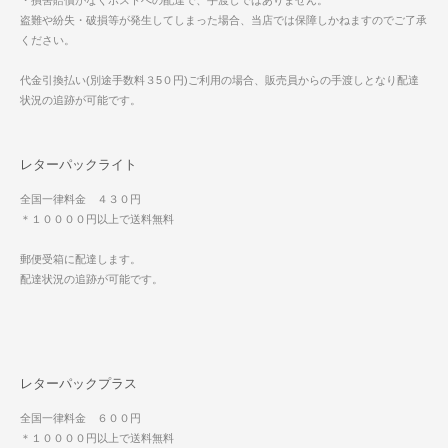
・損害賠償がなくポストへの配達で、手渡しではありません。
盗難や紛失・破損等が発生してしまった場合、当店では保障しかねますのでご了承
ください。
代金引換払い(別途手数料３5０円)ご利用の場合、販売員からの手渡しとなり配達
状況の追跡が可能です。
レターパックライト
全国一律料金 ４３０円
＊１００００円以上で送料無料
郵便受箱に配達します。
配達状況の追跡が可能です。
レターパックプラス
全国一律料金 ６００円
＊１００００円以上で送料無料