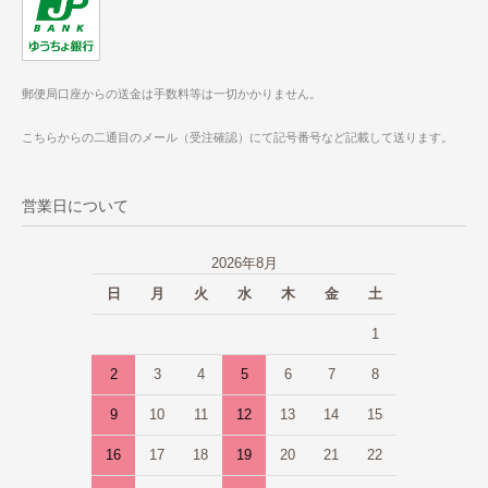
郵便局口座からの送金は手数料等は一切かかりません。
こちらからの二通目のメール（受注確認）にて記号番号など記載して送ります。
営業日について
2026年8月
日
月
火
水
木
金
土
1
2
3
4
5
6
7
8
9
10
11
12
13
14
15
16
17
18
19
20
21
22