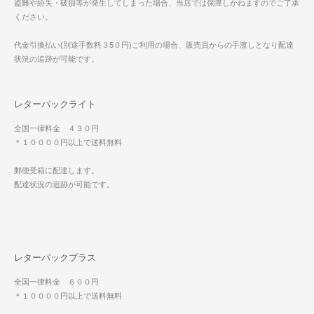
盗難や紛失・破損等が発生してしまった場合、当店では保障しかねますのでご了承
ください。
代金引換払い(別途手数料３5０円)ご利用の場合、販売員からの手渡しとなり配達
状況の追跡が可能です。
レターパックライト
全国一律料金 ４３０円
＊１００００円以上で送料無料
郵便受箱に配達します。
配達状況の追跡が可能です。
レターパックプラス
全国一律料金 ６００円
＊１００００円以上で送料無料