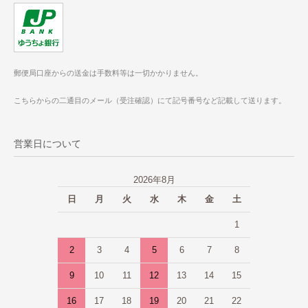
郵便局口座からの送金は手数料等は一切かかりません。
こちらからの二通目のメール（受注確認）にて記号番号など記載して送ります。
営業日について
2026年8月
日
月
火
水
木
金
土
1
2
3
4
5
6
7
8
9
10
11
12
13
14
15
16
17
18
19
20
21
22