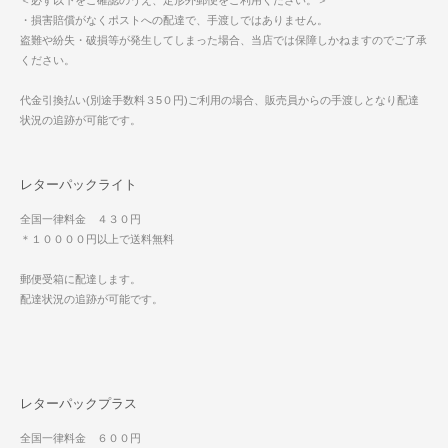
＜必ず以下をご確認のうえ、定形外郵便をご利用ください。＞
・損害賠償がなくポストへの配達で、手渡しではありません。
盗難や紛失・破損等が発生してしまった場合、当店では保障しかねますのでご了承
ください。
代金引換払い(別途手数料３5０円)ご利用の場合、販売員からの手渡しとなり配達
状況の追跡が可能です。
レターパックライト
全国一律料金 ４３０円
＊１００００円以上で送料無料
郵便受箱に配達します。
配達状況の追跡が可能です。
レターパックプラス
全国一律料金 ６００円