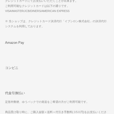
クレジットカードにてお支払いいただくことが出来ます。
ご利用可能なクレジットカードは以下の通りです。
VISA/MASTER/JCB/DINERS/AMERICAN EXPRESS
※ 当ショップは、クレジットカード決済代行「イプシロン株式会社」の決済代行
システムを利用しております。
Amazon Pay
コンビニ
代金引換払い
定形外郵便、ゆうパックでの発送をご希望の方がご利用可能です。
商品受け取り時に、ご購入金額＋送料＋代引き手数料(３5０円)をお支払いくださ