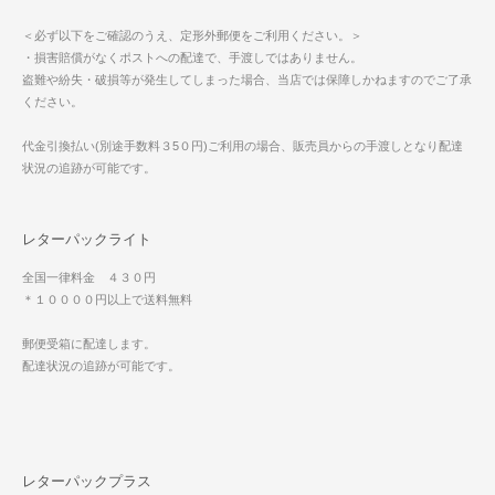
＜必ず以下をご確認のうえ、定形外郵便をご利用ください。＞
・損害賠償がなくポストへの配達で、手渡しではありません。
盗難や紛失・破損等が発生してしまった場合、当店では保障しかねますのでご了承
ください。
代金引換払い(別途手数料３5０円)ご利用の場合、販売員からの手渡しとなり配達
状況の追跡が可能です。
レターパックライト
全国一律料金 ４３０円
＊１００００円以上で送料無料
郵便受箱に配達します。
配達状況の追跡が可能です。
レターパックプラス