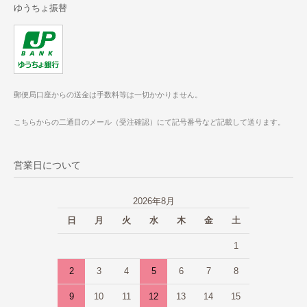
ゆうちょ振替
郵便局口座からの送金は手数料等は一切かかりません。
こちらからの二通目のメール（受注確認）にて記号番号など記載して送ります。
営業日について
2026年8月
日
月
火
水
木
金
土
1
2
3
4
5
6
7
8
9
10
11
12
13
14
15