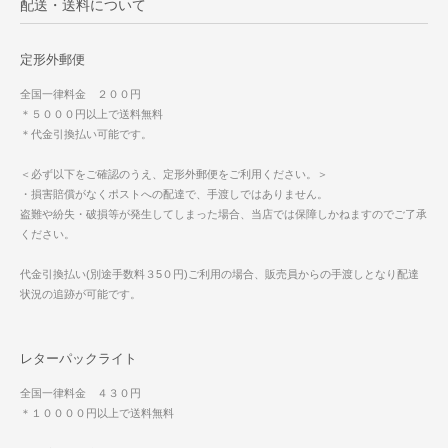
配送・送料について
定形外郵便
全国一律料金 ２００円
＊５０００円以上で送料無料
＊代金引換払い可能です。
＜必ず以下をご確認のうえ、定形外郵便をご利用ください。＞
・損害賠償がなくポストへの配達で、手渡しではありません。
盗難や紛失・破損等が発生してしまった場合、当店では保障しかねますのでご了承
ください。
代金引換払い(別途手数料３5０円)ご利用の場合、販売員からの手渡しとなり配達
状況の追跡が可能です。
レターパックライト
全国一律料金 ４３０円
＊１００００円以上で送料無料