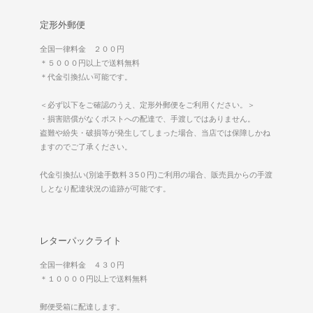
定形外郵便
全国一律料金 ２００円
＊５０００円以上で送料無料
＊代金引換払い可能です。
＜必ず以下をご確認のうえ、定形外郵便をご利用ください。＞
・損害賠償がなくポストへの配達で、手渡しではありません。
盗難や紛失・破損等が発生してしまった場合、当店では保障しかね
ますのでご了承ください。
代金引換払い(別途手数料３5０円)ご利用の場合、販売員からの手渡
しとなり配達状況の追跡が可能です。
レターパックライト
全国一律料金 ４３０円
＊１００００円以上で送料無料
郵便受箱に配達します。