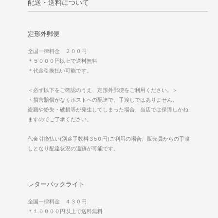
配送・送料について
定形外郵便
全国一律料金 ２００円
＊５０００円以上で送料無料
＊代金引換払い可能です。
＜必ず以下をご確認のうえ、定形外郵便をご利用ください。＞
・損害賠償がなくポストへの配達で、手渡しではありません。
盗難や紛失・破損等が発生してしまった場合、当店では保障しかね
ますのでご了承ください。
代金引換払い(別途手数料３5０円)ご利用の場合、販売員からの手渡
しとなり配達状況の追跡が可能です。
レターパックライト
全国一律料金 ４３０円
＊１００００円以上で送料無料