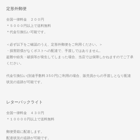
定形外郵便
全国一律料金 ２００円
＊５０００円以上で送料無料
＊代金引換払い可能です。
＜必ず以下をご確認のうえ、定形外郵便をご利用ください。＞
・損害賠償がなくポストへの配達で、手渡しではありません。
盗難や紛失・破損等が発生してしまった場合、当店では保障しかねますのでご了承
ください。
代金引換払い(別途手数料３5０円)ご利用の場合、販売員からの手渡しとなり配達
状況の追跡が可能です。
レターパックライト
全国一律料金 ４３０円
＊１００００円以上で送料無料
郵便受箱に配達します。
配達状況の追跡が可能です。