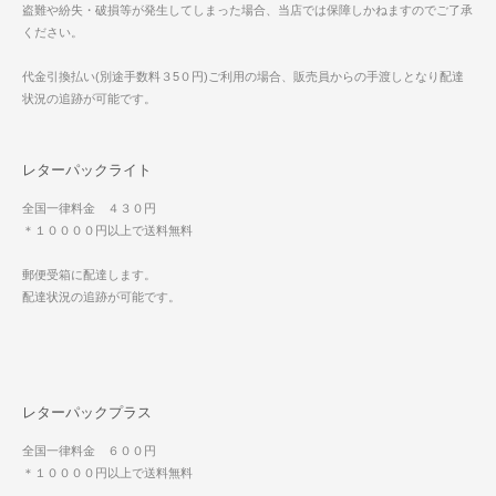
盗難や紛失・破損等が発生してしまった場合、当店では保障しかねますのでご了承
ください。
代金引換払い(別途手数料３5０円)ご利用の場合、販売員からの手渡しとなり配達
状況の追跡が可能です。
レターパックライト
全国一律料金 ４３０円
＊１００００円以上で送料無料
郵便受箱に配達します。
配達状況の追跡が可能です。
レターパックプラス
全国一律料金 ６００円
＊１００００円以上で送料無料