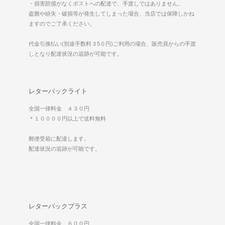
・損害賠償がなくポストへの配達で、手渡しではありません。
盗難や紛失・破損等が発生してしまった場合、当店では保障しかね
ますのでご了承ください。
代金引換払い(別途手数料３5０円)ご利用の場合、販売員からの手渡
しとなり配達状況の追跡が可能です。
レターパックライト
全国一律料金 ４３０円
＊１００００円以上で送料無料
郵便受箱に配達します。
配達状況の追跡が可能です。
レターパックプラス
全国一律料金 ６００円