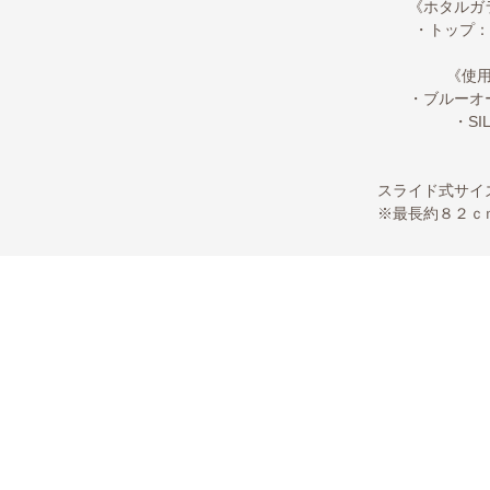
《ホタルガ
・トップ：1
《使
・ブルーオ
・SI
スライド式サイ
※最長約８２ｃ