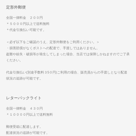
定形外郵便
全国一律料金 ２００円
＊５０００円以上で送料無料
＊代金引換払い可能です。
＜必ず以下をご確認のうえ、定形外郵便をご利用ください。＞
・損害賠償がなくポストへの配達で、手渡しではありません。
盗難や紛失・破損等が発生してしまった場合、当店では保障しかねますのでご了承
ください。
代金引換払い(別途手数料３5０円)ご利用の場合、販売員からの手渡しとなり配達
状況の追跡が可能です。
レターパックライト
全国一律料金 ４３０円
＊１００００円以上で送料無料
郵便受箱に配達します。
配達状況の追跡が可能です。