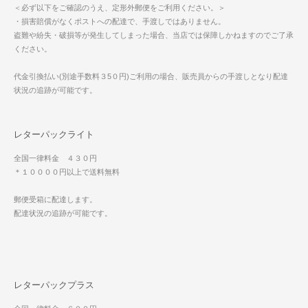
＜必ず以下をご確認のうえ、定形外郵便をご利用ください。＞
・損害賠償がなくポストへの配達で、手渡しではありません。
盗難や紛失・破損等が発生してしまった場合、当店では保障しかねますのでご了承
ください。
代金引換払い(別途手数料３5０円)ご利用の場合、販売員からの手渡しとなり配達
状況の追跡が可能です。
レターパックライト
全国一律料金 ４３０円
＊１００００円以上で送料無料
郵便受箱に配達します。
配達状況の追跡が可能です。
レターパックプラス