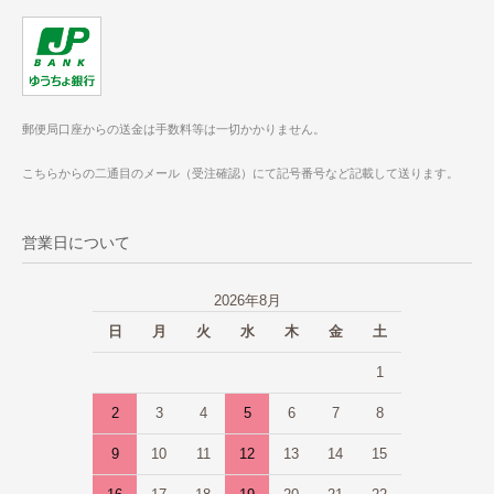
郵便局口座からの送金は手数料等は一切かかりません。
こちらからの二通目のメール（受注確認）にて記号番号など記載して送ります。
営業日について
2026年8月
日
月
火
水
木
金
土
1
2
3
4
5
6
7
8
9
10
11
12
13
14
15