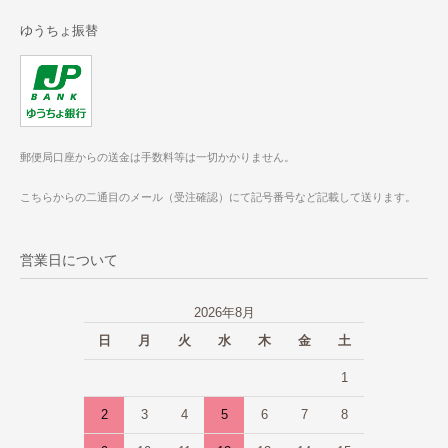
ゆうちょ振替
郵便局口座からの送金は手数料等は一切かかりません。
こちらからの二通目のメール（受注確認）にて記号番号など記載して送ります。
営業日について
2026年8月
日
月
火
水
木
金
土
1
2
3
4
5
6
7
8