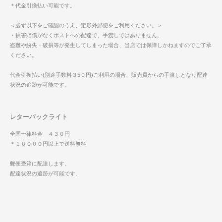
＊代金引換払い可能です。
＜必ず以下をご確認のうえ、定形外郵便をご利用ください。＞
・損害賠償がなくポストへの配達で、手渡しではありません。
盗難や紛失・破損等が発生してしまった場合、当店では保障しかねますのでご了承
ください。
代金引換払い(別途手数料３5０円)ご利用の場合、販売員からの手渡しとなり配達
状況の追跡が可能です。
レターパックライト
全国一律料金 ４３０円
＊１００００円以上で送料無料
郵便受箱に配達します。
配達状況の追跡が可能です。