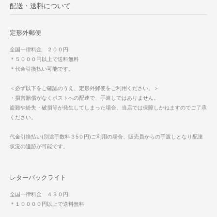
配送・送料について
定形外郵便
全国一律料金 ２００円
＊５０００円以上で送料無料
＊代金引換払い可能です。
＜必ず以下をご確認のうえ、定形外郵便をご利用ください。＞
・損害賠償がなくポストへの配達で、手渡しではありません。
盗難や紛失・破損等が発生してしまった場合、当店では保障しかねますのでご了承
ください。
代金引換払い(別途手数料３5０円)ご利用の場合、販売員からの手渡しとなり配達
状況の追跡が可能です。
レターパックライト
全国一律料金 ４３０円
＊１００００円以上で送料無料