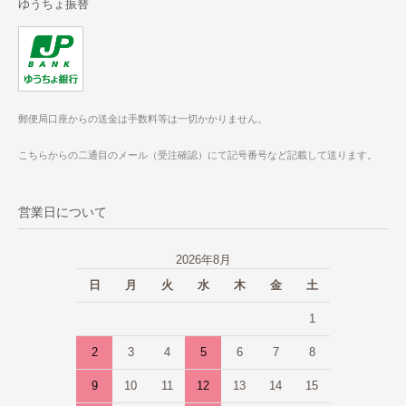
ゆうちょ振替
郵便局口座からの送金は手数料等は一切かかりません。
こちらからの二通目のメール（受注確認）にて記号番号など記載して送ります。
営業日について
2026年8月
日
月
火
水
木
金
土
1
2
3
4
5
6
7
8
9
10
11
12
13
14
15