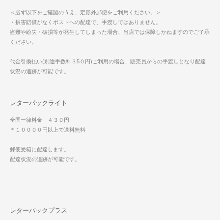
＜必ず以下をご確認のうえ、定形外郵便をご利用ください。＞
・損害賠償がなくポストへの配達で、手渡しではありません。
盗難や紛失・破損等が発生してしまった場合、当店では保障しかねますのでご了承
ください。
代金引換払い(別途手数料３5０円)ご利用の場合、販売員からの手渡しとなり配達
状況の追跡が可能です。
レターパックライト
全国一律料金 ４３０円
＊１００００円以上で送料無料
郵便受箱に配達します。
配達状況の追跡が可能です。
レターパックプラス