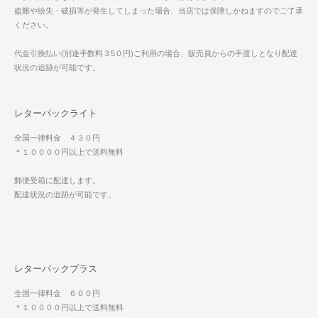
盗難や紛失・破損等が発生してしまった場合、当店では保障しかねますのでご了承
ください。
代金引換払い(別途手数料３5０円)ご利用の場合、販売員からの手渡しとなり配達
状況の追跡が可能です。
レターパックライト
全国一律料金 ４３０円
＊１００００円以上で送料無料
郵便受箱に配達します。
配達状況の追跡が可能です。
レターパックプラス
全国一律料金 ６００円
＊１００００円以上で送料無料