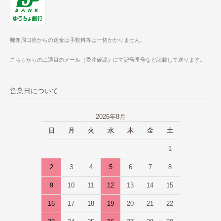
郵便局口座からの送金は手数料等は一切かかりません。
こちらからの二通目のメール（受注確認）にて記号番号など記載して送ります。
営業日について
2026年8月
日
月
火
水
木
金
土
1
2
3
4
5
6
7
8
9
10
11
12
13
14
15
16
17
18
19
20
21
22