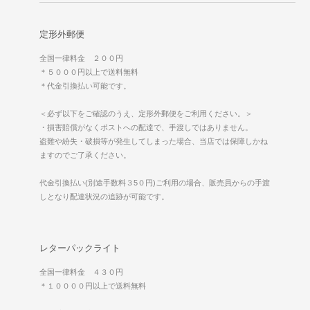
定形外郵便
全国一律料金 ２００円
＊５０００円以上で送料無料
＊代金引換払い可能です。
＜必ず以下をご確認のうえ、定形外郵便をご利用ください。＞
・損害賠償がなくポストへの配達で、手渡しではありません。
盗難や紛失・破損等が発生してしまった場合、当店では保障しかね
ますのでご了承ください。
代金引換払い(別途手数料３5０円)ご利用の場合、販売員からの手渡
しとなり配達状況の追跡が可能です。
レターパックライト
全国一律料金 ４３０円
＊１００００円以上で送料無料