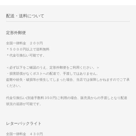
配送・送料について
定形外郵便
全国一律料金 ２００円
＊５０００円以上で送料無料
＊代金引換払い可能です。
＜必ず以下をご確認のうえ、定形外郵便をご利用ください。＞
・損害賠償がなくポストへの配達で、手渡しではありません。
盗難や紛失・破損等が発生してしまった場合、当店では保障しかねますのでご了承
ください。
代金引換払い(別途手数料３5０円)ご利用の場合、販売員からの手渡しとなり配達
状況の追跡が可能です。
レターパックライト
全国一律料金 ４３０円