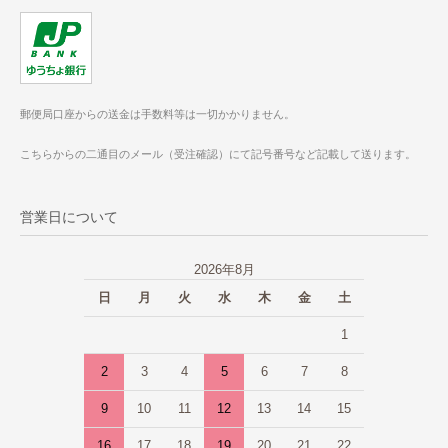
郵便局口座からの送金は手数料等は一切かかりません。
こちらからの二通目のメール（受注確認）にて記号番号など記載して送ります。
営業日について
2026年8月
日
月
火
水
木
金
土
1
2
3
4
5
6
7
8
9
10
11
12
13
14
15
16
17
18
19
20
21
22