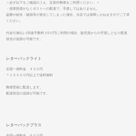
＜必ず以下をご確認のうえ、定形外郵便をご利用ください。＞
・損害賠償がなくポストへの配達で、手渡しではありません。
盗難や紛失・破損等が発生してしまった場合、当店では保障しかねますのでご了承
ください。
代金引換払い(別途手数料３5０円)ご利用の場合、販売員からの手渡しとなり配達
状況の追跡が可能です。
レターパックライト
全国一律料金 ４３０円
＊１００００円以上で送料無料
郵便受箱に配達します。
配達状況の追跡が可能です。
レターパックプラス
全国一律料金 ６００円